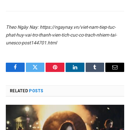
Theo Ngày Nay: https://ngaynay.vn/viet-nam-tiep-tuc-
phat-huy-vai-tro-thanh-vien-tich-cuc-co-trach-nhiem-tai-
unesco-post144701.html
Facebook
Twitter
Pinterest
LinkedIn
Tumblr
Email
RELATED
POSTS