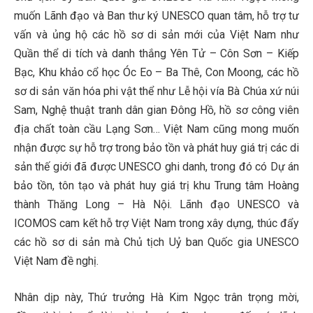
muốn Lãnh đạo và Ban thư ký UNESCO quan tâm, hỗ trợ tư
vấn và ủng hộ các hồ sơ di sản mới của Việt Nam như
Quần thể di tích và danh thắng Yên Tử – Côn Sơn – Kiếp
Bạc, Khu khảo cổ học Óc Eo – Ba Thê, Con Moong, các hồ
sơ di sản văn hóa phi vật thể như Lễ hội vía Bà Chúa xứ núi
Sam, Nghệ thuật tranh dân gian Đông Hồ, hồ sơ công viên
địa chất toàn cầu Lạng Sơn… Việt Nam cũng mong muốn
nhận được sự hỗ trợ trong bảo tồn và phát huy giá trị các di
sản thế giới đã được UNESCO ghi danh, trong đó có Dự án
bảo tồn, tôn tạo và phát huy giá trị khu Trung tâm Hoàng
thành Thăng Long – Hà Nội. Lãnh đạo UNESCO và
ICOMOS cam kết hỗ trợ Việt Nam trong xây dựng, thúc đẩy
các hồ sơ di sản mà Chủ tịch Uỷ ban Quốc gia UNESCO
Việt Nam đề nghị.
Nhân dịp này, Thứ trưởng Hà Kim Ngọc trân trọng mời,