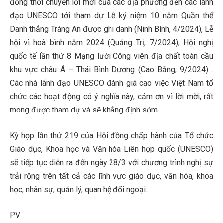
đồng thời chuyển lời mời của các địa phương đến các lãnh
đạo UNESCO tới tham dự Lễ kỷ niệm 10 năm Quần thể
Danh thắng Tràng An được ghi danh (Ninh Bình, 4/2024), Lễ
hội vì hoà bình năm 2024 (Quảng Trị, 7/2024), Hội nghị
quốc tế lần thứ 8 Mạng lưới Công viên địa chất toàn cầu
khu vực châu Á – Thái Bình Dương (Cao Bằng, 9/2024)…
Các nhà lãnh đạo UNESCO đánh giá cao việc Việt Nam tổ
chức các hoạt động có ý nghĩa này, cảm ơn vì lời mời, rất
mong được tham dự và sẽ khẳng định sớm.
Kỳ họp lần thứ 219 của Hội đồng chấp hành của Tổ chức
Giáo dục, Khoa học và Văn hóa Liên hợp quốc (UNESCO)
sẽ tiếp tục diễn ra đến ngày 28/3 với chương trình nghị sự
trải rộng trên tất cả các lĩnh vực giáo dục, văn hóa, khoa
học, nhân sự, quản lý, quan hệ đối ngoại.
PV