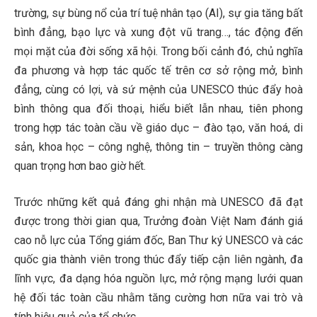
trường, sự bùng nổ của trí tuệ nhân tạo (AI), sự gia tăng bất
bình đẳng, bạo lực và xung đột vũ trang…, tác động đến
mọi mặt của đời sống xã hội. Trong bối cảnh đó, chủ nghĩa
đa phương và hợp tác quốc tế trên cơ sở rộng mở, bình
đẳng, cùng có lợi, và sứ mệnh của UNESCO thúc đẩy hoà
bình thông qua đối thoại, hiểu biết lẫn nhau, tiên phong
trong hợp tác toàn cầu về giáo dục – đào tạo, văn hoá, di
sản, khoa học – công nghệ, thông tin – truyền thông càng
quan trọng hơn bao giờ hết.
Trước những kết quả đáng ghi nhận mà UNESCO đã đạt
được trong thời gian qua, Trưởng đoàn Việt Nam đánh giá
cao nỗ lực của Tổng giám đốc, Ban Thư ký UNESCO và các
quốc gia thành viên trong thúc đẩy tiếp cận liên ngành, đa
lĩnh vực, đa dạng hóa nguồn lực, mở rộng mạng lưới quan
hệ đối tác toàn cầu nhằm tăng cường hơn nữa vai trò và
tính hiệu quả của tổ chức.