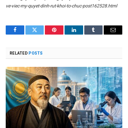
ve-viec-my-quyet-dinh-rut-khoi-to-chuc-post162528.html
Facebook
Twitter
Pinterest
LinkedIn
Tumblr
Email
RELATED
POSTS