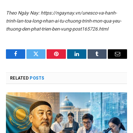
Theo Ngày Nay: https://ngaynay.vn/unesco-va-hanh-
trinh-lan-toa-long-nhan-ai-tu-chuong-trinh-mon-qua-yeu-
thuong-den-phat-trien-ben-vung-post165726.html
Facebook
Twitter
Pinterest
LinkedIn
Tumblr
Email
RELATED
POSTS