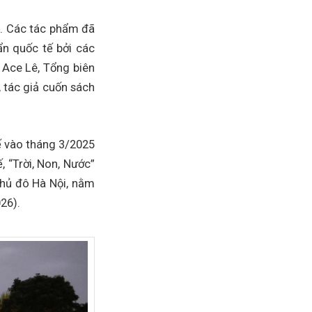
n. Các tác phẩm đã
ẩn quốc tế bởi các
 Ace Lê, Tổng biên
 tác giả cuốn sách
uế vào tháng 3/2025
, “Trời, Non, Nước”
thủ đô Hà Nội, nằm
26).