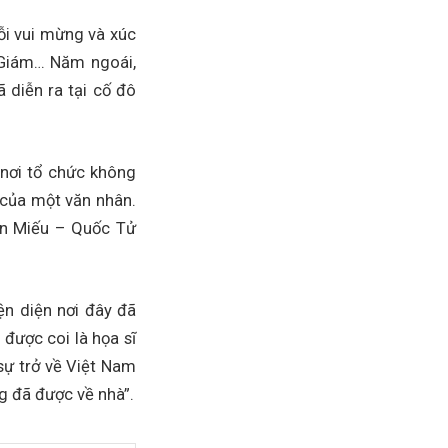
đỗi vui mừng và xúc
 Giám… Năm ngoái,
 diễn ra tại cố đô
nơi tổ chức không
 của một văn nhân.
ăn Miếu – Quốc Tử
n diện nơi đây đã
được coi là họa sĩ
sự trở về Việt Nam
g đã được về nhà”.