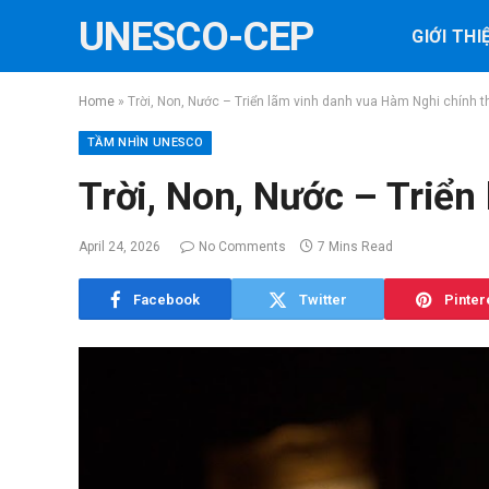
UNESCO-CEP
GIỚI THI
Home
»
Trời, Non, Nước – Triển lãm vinh danh vua Hàm Nghi chính t
TẦM NHÌN UNESCO
Trời, Non, Nước – Triển
April 24, 2026
No Comments
7 Mins Read
Facebook
Twitter
Pinter