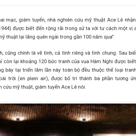
khai mạc, giám tuyển, nhà nghiên cứu mỹ thuật Ace Lê nhậ
44) được biết đến rộng rãi trong sử ta với tư cách một vị
 mỹ thuật lại lãng quên ngài trong gần 100 năm qua”.
, cũng chính là vẽ tình, cả tình riêng và tình chung. Sau bi
 chỉ còn lại khoảng 120 bức tranh của vua Hàm Nghi được biế
g bày tại triển lãm lần này toàn bộ đều thuộc thể loại tr
ài trời (en plein air), được bố trí thành ba phần tương ứng 
n cứu mỹ thuật, giám tuyển Ace Lê nói.