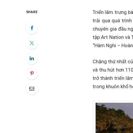
Triển lãm trưng b
SHARE
trải qua quá trìn
chuyên gia đầu ng
tập Art Nation và
“Hàm Nghi – Hoàng
Chặng thứ nhất của
và thu hút hơn 110
trở thành triển l
trong khuôn khổ h