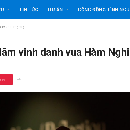
ỆU
TIN TỨC
DỰ ÁN
CỘNG ĐỒNG TÌNH NGU
hức khai mạc tại
 lãm vinh danh vua Hàm Nghi
est