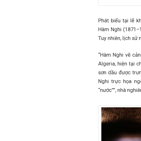
Phát biểu tại lễ 
Hàm Nghi (1871–19
Tuy nhiên, lịch sử
“Hàm Nghi vẽ cảnh
Algeria, hiện tại
sơn dầu được trưn
Nghi trực họa ngo
“nước””, nhà nghiê