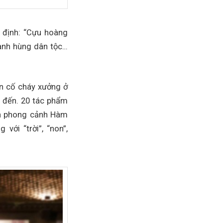
n định: “Cựu hoàng
 anh hùng dân tộc…
ến cố cháy xưởng ở
t đến. 20 tác phẩm
anh phong cảnh Hàm
với “trời”, “non”,