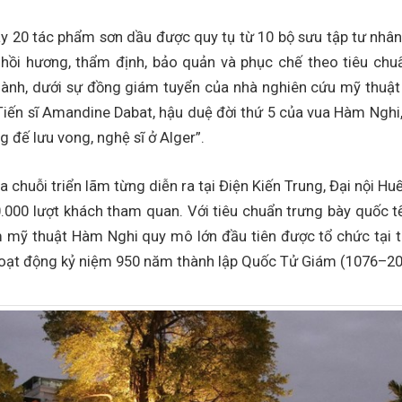
ày 20 tác phẩm sơn dầu được quy tụ từ 10 bộ sưu tập tư nhâ
h hồi hương, thẩm định, bảo quản và phục chế theo tiêu chu
ành, dưới sự đồng giám tuyển của nhà nghiên cứu mỹ thuật
 Tiến sĩ Amandine Dabat, hậu duệ đời thứ 5 của vua Hàm Nghi,
 đế lưu vong, nghệ sĩ ở Alger”.
 chuỗi triển lãm từng diễn ra tại Điện Kiến Trung, Đại nội H
.000 lượt khách tham quan. Với tiêu chuẩn trưng bày quốc tế
ãm mỹ thuật Hàm Nghi quy mô lớn đầu tiên được tổ chức tại 
oạt động kỷ niệm 950 năm thành lập Quốc Tử Giám (1076–20