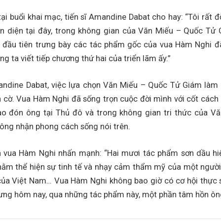
ại buổi khai mạc, tiến sĩ Amandine Dabat cho hay: “Tôi rất 
ện diện tại đây, trong không gian của Văn Miếu – Quốc Tử
n đầu tiên trưng bày các tác phẩm gốc của vua Hàm Nghi đã
g ta viết tiếp chương thứ hai của triển lãm ấy.”
ndine Dabat, việc lựa chọn Văn Miếu – Quốc Tử Giám làm 
nh cờ. Vua Hàm Nghi đã sống trọn cuộc đời mình với cốt cách
ào đón ông tại Thủ đô và trong không gian tri thức của V
công nhận phong cách sống nói trên.
a vua Hàm Nghi nhấn mạnh: “Hai mươi tác phẩm sơn dầu hiệ
hằm thể hiện sự tinh tế và nhạy cảm thẩm mỹ của một người 
 của Việt Nam… Vua Hàm Nghi không bao giờ có cơ hội thực 
Nhưng hôm nay, qua những tác phẩm này, một phần tâm hồn ôn