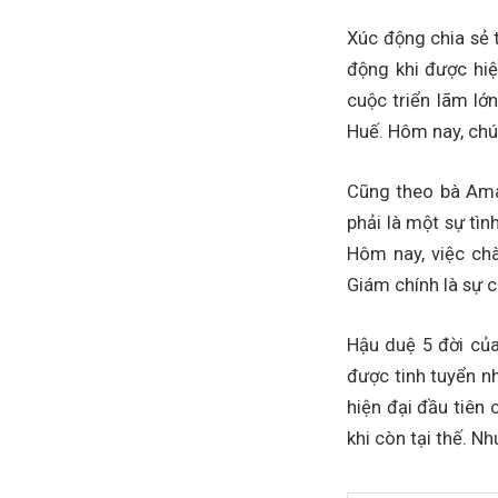
Xúc động chia sẻ t
động khi được hi
cuộc triển lãm lớ
Huế. Hôm nay, chún
Cũng theo bà Ama
phải là một sự tì
Hôm nay, việc ch
Giám chính là sự 
Hậu duệ 5 đời củ
được tinh tuyển n
hiện đại đầu tiên
khi còn tại thế. 