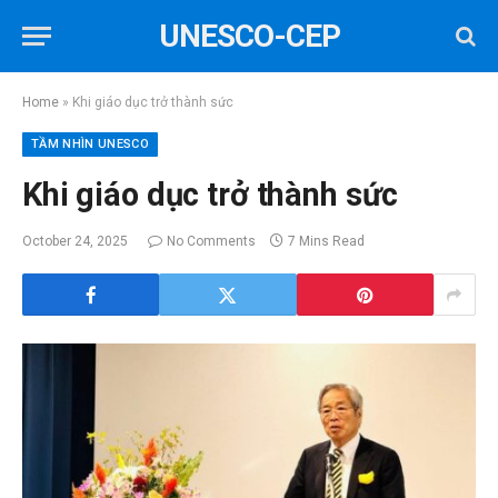
UNESCO-CEP
Home
»
Khi giáo dục trở thành sức
TẦM NHÌN UNESCO
Khi giáo dục trở thành sức
October 24, 2025
No Comments
7 Mins Read