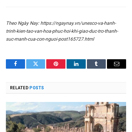
Theo Ngày Nay: https://ngaynay.vn/unesco-va-hanh-
trinh-kien-tao-van-hoa-phuc-hoi-khi-giao-duc-tro-thanh-
suc-manh-cua-con-nguoi-post165727.html
Facebook
Twitter
Pinterest
LinkedIn
Tumblr
Email
RELATED
POSTS