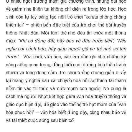
Ở nhiều ngôi trường tham gia chương trình, những bài học
về giảm nhẹ thiên tai không chỉ diễn ra trong lớp học. Học
sinh còn tự tay sáng tạo nên trò chơi “karuta phòng chống
thiên tai” – phiên bản đặc biệt của trò chơi thẻ bài truyền
thống Nhật Bản. Mỗi tấm thẻ nhỏ đều ẩn chứa một thông
điệp:
“Khi có động đất, hãy bảo vệ đầu trước tiên”
,
“Nếu
nghe còi cảnh báo, hãy giúp người già và trẻ nhỏ sơ tán
trước”
… Vừa chơi, vừa học, các em dần ghi nhớ những kỹ
năng sống quan trọng, đồng thời nuôi dưỡng tinh thần trách
nhiệm và lòng dũng cảm. Trò chơi tưởng chừng giản dị ấy
lại mang ý nghĩa sâu xa: chuyển hóa nỗi sợ thiên tai thành
niềm tin vào tri thức và sức mạnh con người. Nó cũng là
cách mà người Nhật kết hợp giữa văn hóa truyền thống và
giáo dục hiện đại, để gieo vào thế hệ trẻ hạt mầm của “văn
hóa phục hồi” – văn hóa biết đứng dậy, cùng nhau bảo vệ
và tái thiết cuộc sống sau biến cố.