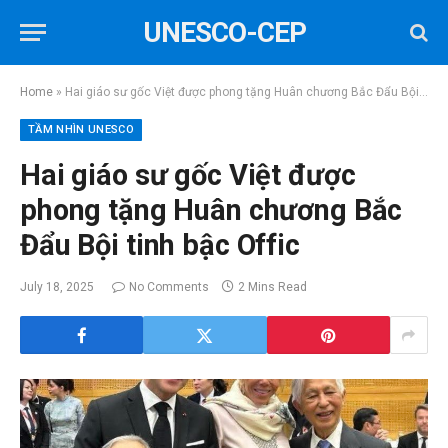
UNESCO-CEP
Home
»
Hai giáo sư gốc Việt được phong tặng Huân chương Bắc Đẩu Bội tinh bậc Offic
TẦM NHÌN UNESCO
Hai giáo sư gốc Việt được
phong tặng Huân chương Bắc
Đẩu Bội tinh bậc Offic
July 18, 2025
No Comments
2 Mins Read