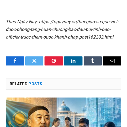
Theo Ngày Nay: https://ngaynay.vn/hai-giao-su-goc-viet-
duoc-phong-tang-huan-chuong-bac-dau-boi-tinh-bac-
officier-truoc-them-quoc-khanh-phap-post162202.html
Facebook
Twitter
Pinterest
LinkedIn
Tumblr
Email
RELATED
POSTS