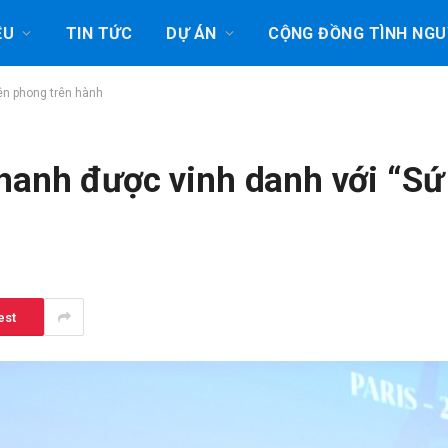
ỆU
TIN TỨC
DỰ ÁN
CỘNG ĐỒNG TÌNH NGU
ên phong trên hành
hanh được vinh danh với “Sứ
est