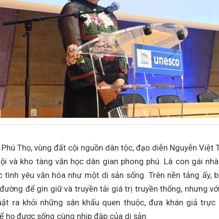
 – Phú Thọ, vùng đất cội nguồn dân tộc, đạo diễn Nguyễn Việt 
hội và kho tàng văn học dân gian phong phú. Là con gái nhà
tình yêu văn hóa như một di sản sống. Trên nền tảng ấy, 
ường để gìn giữ và truyền tải giá trị truyền thống, nhưng vớ
ật ra khỏi những sân khấu quen thuộc, đưa khán giả trực 
ể họ được sống cùng nhịp đập của di sản.