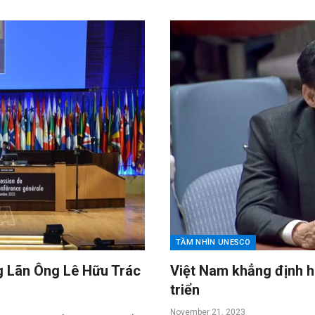
TẦM NHÌN UNESCO
g Lãn Ông Lê Hữu Trác
Việt Nam khẳng định ho
triển
November 21, 2023