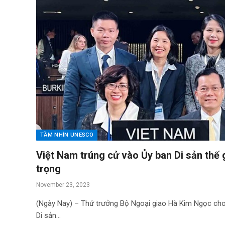
TẦM NHÌN UNESCO
Việt Nam trúng cử vào Ủy ban Di sản thế 
trọng
November 23, 2023
(Ngày Nay) – Thứ trưởng Bộ Ngoại giao Hà Kim Ngọc cho 
Di sản…