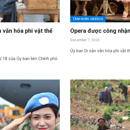
TẦM NHÌN UNESCO
văn hóa phi vật thể
Opera được công nhận l
December 7, 2023
Ủy ban Di sản văn hóa phi vật 
 18 của Ủy ban liên Chính phủ