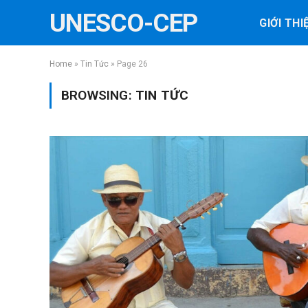
UNESCO-CEP
GIỚI THI
Home
»
Tin Tức
»
Page 26
BROWSING:
TIN TỨC