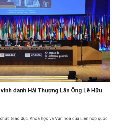
 vinh danh Hải Thượng Lãn Ông Lê Hữu
 chức Giáo dục, Khoa học và Văn hóa của Liên hợp quốc