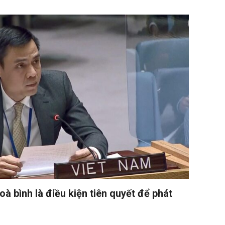
à bình là điều kiện tiên quyết để phát